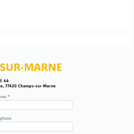
-SUR-MARNE
55 44
re, 77420 Champs-sur-Marne
nom
*
éphone