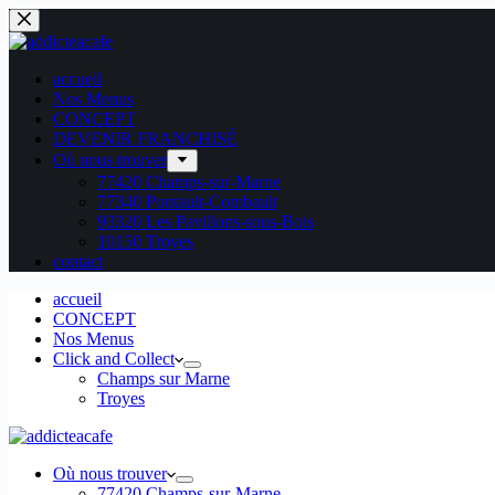
accueil
Nos Menus
CONCEPT
DEVENIR FRANCHISÉ
Où nous trouver
77420 Champs-sur-Marne
77340 Pontault-Combault
93320 Les Pavillons-sous-Bois
10150 Troyes
contact
accueil
CONCEPT
Nos Menus
Click and Collect
Champs sur Marne
Troyes
Où nous trouver
77420 Champs-sur-Marne