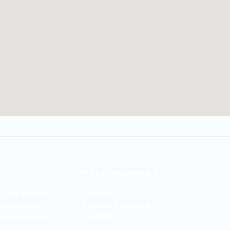
S
REJOINS-NOUS
s-sur-Marne
Concept
lt-combault
Devenir Franchisé
illons-sous-
Contact