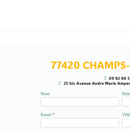
77420 CHAMPS
09 83 90 
25 bis Avenue Andre Marie Ampe
demande
Nom
Pré
Email
*
Tél